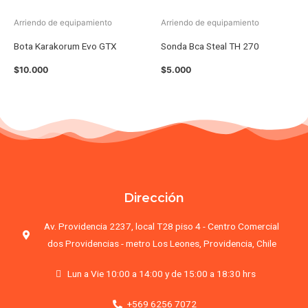
Arriendo de equipamiento
Arriendo de equipamiento
Bota Karakorum Evo GTX
Sonda Bca Steal TH 270
$
10.000
$
5.000
Dirección
Av. Providencia 2237, local T28 piso 4 - Centro Comercial
dos Providencias - metro Los Leones, Providencia, Chile
Lun a Vie 10:00 a 14:00 y de 15:00 a 18:30 hrs
+569 6256 7072