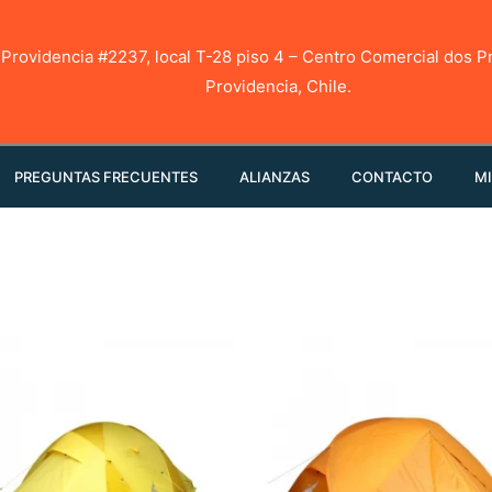
 Providencia #2237, local T-28 piso 4 – Centro Comercial dos P
Providencia, Chile.
PREGUNTAS FRECUENTES
ALIANZAS
CONTACTO
MI