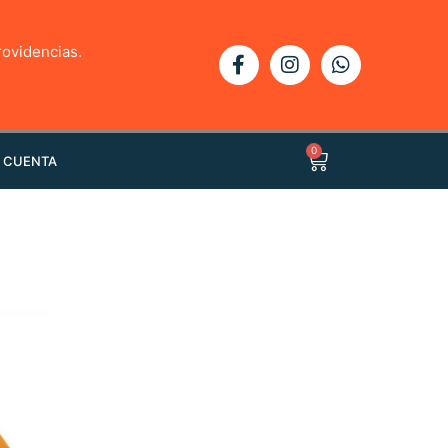
rovidencias.
0
 CUENTA