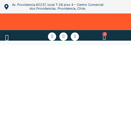
Av. Providencia #2237, local T-28 piso 4 – Centro Comercial
dos Providencias. Providencia, Chile.
0
PREGUNTAS FRECUENTES