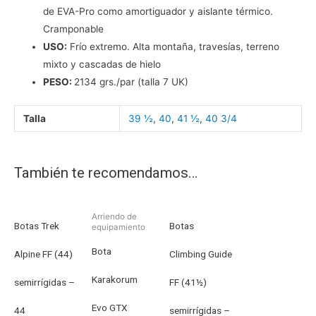
de EVA-Pro como amortiguador y aislante térmico.
Cramponable
USO:
Frío extremo. Alta montaña, travesías, terreno
mixto y cascadas de hielo
PESO:
​2134 grs./par (talla 7 UK)
Talla
39 ½
,
40
,
41 ½
,
40 3/4
También te recomendamos…
Arriendo de
Botas Trek
Botas
equipamiento
Bota
Alpine FF (44)
Climbing Guide
Karakorum
semirrígidas –
FF (41½)
Evo GTX
44
semirrígidas –