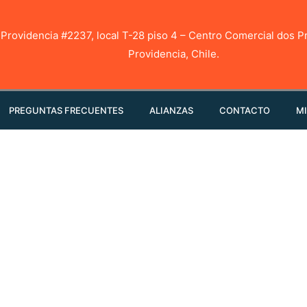
 Providencia #2237, local T-28 piso 4 – Centro Comercial dos P
Providencia, Chile.
PREGUNTAS FRECUENTES
ALIANZAS
CONTACTO
MI