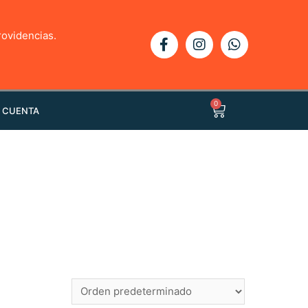
rovidencias.
0
 CUENTA